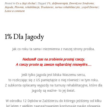
Posted in
Co u Jagi słychać
|
Tagged
1%
,
delfinoterapia
,
DownLove Syndrome
,
Jagoda
,
Plewnia
,
rehabilitacja
,
Truskawiec
,
turnus rehabilitacyjny
,
zespół Downa
|
Leave a comment
1% Dla Jagody
Jak co roku ta sama i niezmienna z naszej strony prośba.
Nadszedł czas na zrobienie prostej rzeczy.
A rzeczy proste są zawsze najbardziej niezwykłe….
Jeśli tylko Jagoda jest bliska Waszemu sercu,
to rozliczając się z US pamiętajcie o niej również i w tym roku.
Z subkonta opłacamy wyjazdy na turnusy rehabilitacyjne, które dla
Jagody są ważne- to jej świat.
W ośrodku 12 Dębów w Zaździerzu do którego jeździmy od kilku
lat latem z wielkim zaangażowaniem kontynuuje naukę pływania,