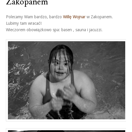
Zakopanem
Polecamy Wam bardzo, bardzo
Willę Wojnar
w Zakopanem.
Lubimy tam wracać!
Wieczorem obowiązkowo spa: basen , sauna i jacuzzi.