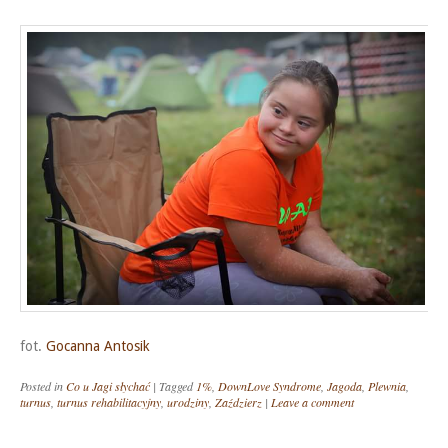
fot.
Gocanna Antosik
Posted in
Co u Jagi słychać
|
Tagged
1%
,
DownLove Syndrome
,
Jagoda
,
Plewnia
,
turnus
,
turnus rehabilitacyjny
,
urodziny
,
Zaździerz
|
Leave a comment