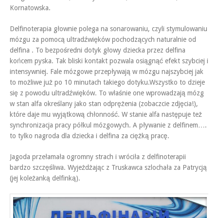
Kornatowska.
Delfinoterapia głownie polega na sonarowaniu, czyli stymulowaniu
mózgu za pomocą ultradźwięków pochodzących naturalnie od
delfina . To bezpośredni dotyk głowy dziec
ka przez delfina
końcem pyska. Tak bliski kontakt pozwala osiągnąć efekt szybciej i
intensywniej. Fale mózgowe przepływają w mózgu najszybciej jak
to możliwe już po 10 minutach takiego dotyku.Wszystko to dzieje
się z powodu ultradźwięków. To właśnie one wprowadzają mózg
w stan alfa określany jako stan odprężenia (zobaczcie zdjęcia!),
które daje mu wyjątkową chłonność. W stanie alfa następuje też
synchronizacja pracy półkul mózgowych. A pływanie z delfinem….
to tylko nagroda dla dziecka i delfina za ciężką pracę.
Jagoda przełamała ogromny strach i wróciła z delfinoterapii
bardzo szczęśliwa. Wyjeżdżając z Truskawca szlochała za Patrycją
(jej koleżanką delfinką).