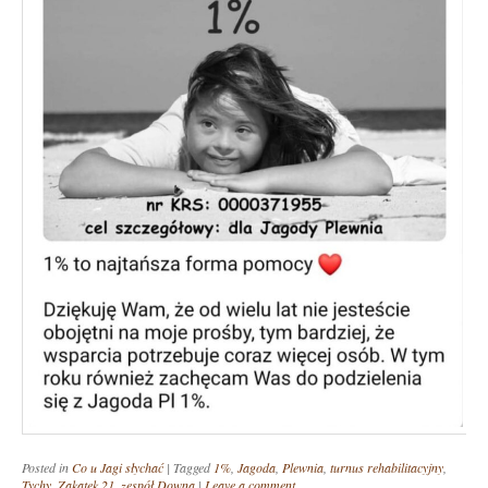
Posted in
Co u Jagi słychać
|
Tagged
1%
,
Jagoda
,
Plewnia
,
turnus rehabilitacyjny
,
Tychy
,
Zakątek 21
,
zespół Downa
|
Leave a comment