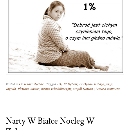
Posted in
Co u Jagi słychać
|
Tagged
1%
,
12 Dębów
,
12 Dębów w Zaździerzu
,
Jagoda
,
Plewnia
,
turnus
,
turnus rehabilitacyjny
,
zespół Downa
|
Leave a comment
Narty W Białce Nocleg W