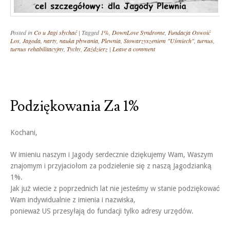
Posted in
Co u Jagi słychać
|
Tagged
1%
,
DownLove Syndrome
,
Fundacja Oswoić
Los
,
Jagoda
,
narty
,
nauka pływania
,
Plewnia
,
Stowarzyszeniem "Uśmiech"
,
turnus
,
turnus rehabilitacyjny
,
Tychy
,
Zaździerz
|
Leave a comment
Podziękowania Za 1%
Kochani,
W imieniu naszym i Jagody serdecznie dziękujemy Wam, Waszym
znajomym i przyjaciołom za podzielenie się z naszą Jagodzianką
1%.
Jak już wiecie z poprzednich lat nie jesteśmy w stanie podziękować
Wam indywidualnie z imienia i nazwiska,
ponieważ US przesyłają do fundacji tylko adresy urzędów.