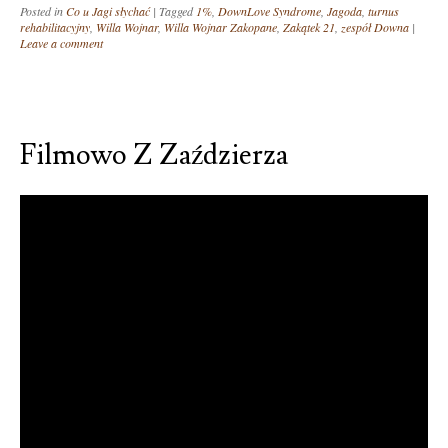
Posted in
Co u Jagi słychać
|
Tagged
1%
,
DownLove Syndrome
,
Jagoda
,
turnus
rehabilitacyjny
,
Willa Wojnar
,
Willa Wojnar Zakopane
,
Zakątek 21
,
zespół Downa
|
Leave a comment
Filmowo Z Zaździerza