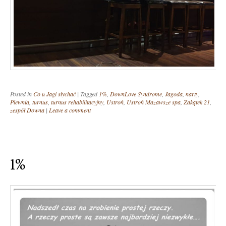
Posted in
Co u Jagi słychać
|
Tagged
1%
,
DownLove Syndrome
,
Jagoda
,
narty
,
Plewnia
,
turnus
,
turnus rehabilitacyjny
,
Ustroń
,
Ustroń Mazawsze spa
,
Zakątek 21
,
zespół Downa
|
Leave a comment
1%