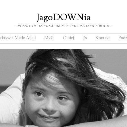
JagoDOWNia
…W KAŻDYM DZIECKU UKRYTE JEST MARZENIE BOGA…
ktywie Matki Alicji
Myśli
O niej
1%
Kontakt
Podz