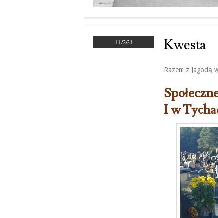
Kwesta
11/2/21
Razem z Jagodą w
Społeczne
I w Tycha