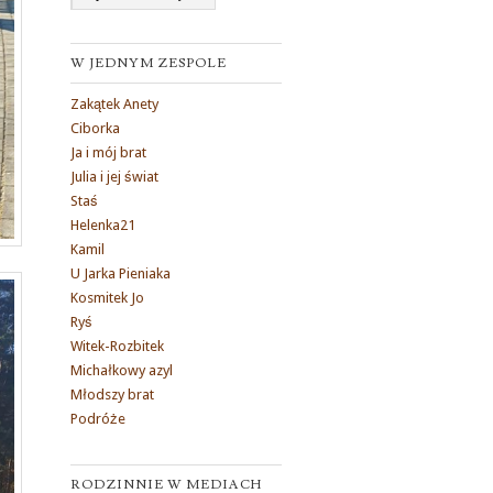
W JEDNYM ZESPOLE
Zakątek Anety
Ciborka
Ja i mój brat
Julia i jej świat
Staś
Helenka21
Kamil
U Jarka Pieniaka
Kosmitek Jo
Ryś
Witek-Rozbitek
Michałkowy azyl
Młodszy brat
Podróże
RODZINNIE W MEDIACH