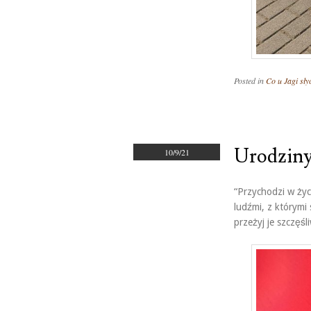
Posted in
Co u Jagi sły
Urodziny
10/9/21
“Przychodzi w życi
ludźmi, z którymi 
przeżyj je szczęśl