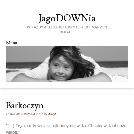
JagoDOWNia
…W KAŻDYM DZIECKU UKRYTE JEST MARZENIE
BOGA…
Menu
Skip to content
Barkoczyn
Posted on
9 sierpnia 2021
by
Alicja
“(…) Tego, co ty widzisz, nikt inny nie widzi. Choćby widział dużo
więcej.”