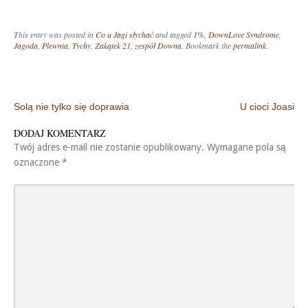
This entry was posted in
Co u Jagi słychać
and tagged
1%
,
DownLove Syndrome
,
Jagoda
,
Plewnia
,
Tychy
,
Zakątek 21
,
zespół Downa
. Bookmark the
permalink
.
Post navigation
Solą nie tylko się doprawia
U cioci Joasi
DODAJ KOMENTARZ
Twój adres e-mail nie zostanie opublikowany.
Wymagane pola są
oznaczone
*