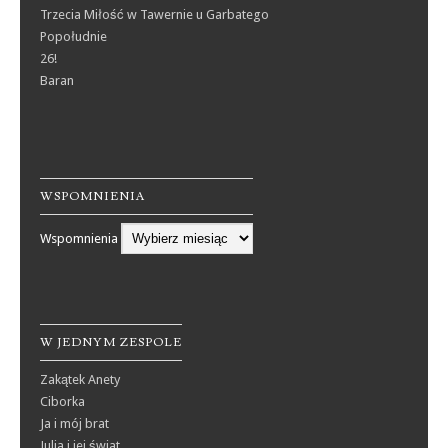
Trzecia Miłość w Tawernie u Garbatego
Popołudnie
26!
Baran
WSPOMNIENIA
Wspomnienia
W JEDNYM ZESPOLE
Zakątek Anety
Ciborka
Ja i mój brat
Julia i jej świat