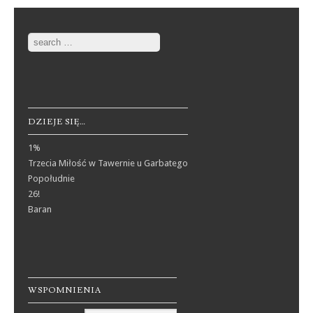
Search
DZIEJE SIĘ…
1%
Trzecia Miłość w Tawernie u Garbatego
Popołudnie
26!
Baran
WSPOMNIENIA