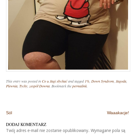
This entry was posted in
Co u Jagi słychać
and tagged
1%
,
Down Syndrom
,
Jagoda
,
Plewnia
,
Tychy
,
zespół Downa
. Bookmark the
permalink
.
Post navigation
Sól
Waaakacje!
DODAJ KOMENTARZ
Twój adres e-mail nie zostanie opublikowany.
Wymagane pola są