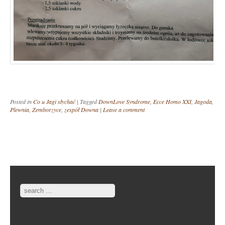
Posted in
Co u Jagi słychać
|
Tagged
DownLove Syndrome
,
Ecce Homo XXI
,
Jagoda
,
Plewnia
,
Zemborzyce
,
zespół Downa
|
Leave a comment
Post navigation
Search