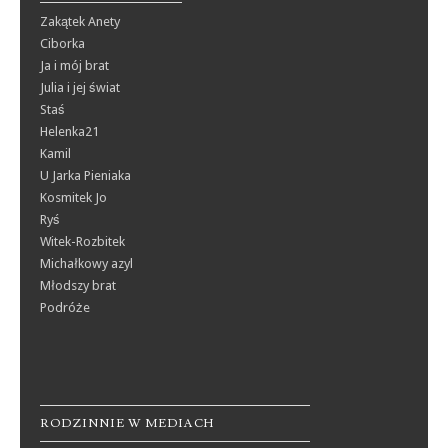
Zakątek Anety
Ciborka
Ja i mój brat
Julia i jej świat
Staś
Helenka21
Kamil
U Jarka Pieniaka
Kosmitek Jo
Ryś
Witek-Rozbitek
Michałkowy azyl
Młodszy brat
Podróże
RODZINNIE W MEDIACH