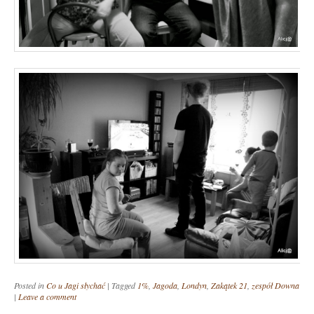
Posted in
Co u Jagi słychać
|
Tagged
1%
,
Jagoda
,
Londyn
,
Zakątek 21
,
zespół Downa
|
Leave a comment