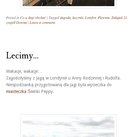
Posted in
Co u Jagi słychać
|
Tagged
Jagoda
,
kuzynki
,
Londyn
,
Plewnia
,
Zakątek 21
,
zespół Downa
|
Leave a comment
Lecimy…
Wakacje, wakacje…
Zagościłyśmy z Jagą w Londynie u Anny Rodzinnej i Rudolfa.
Niespodzianką przygotowaną dla Jagi była wycieczka do
miasteczka
Świnki Peppy.