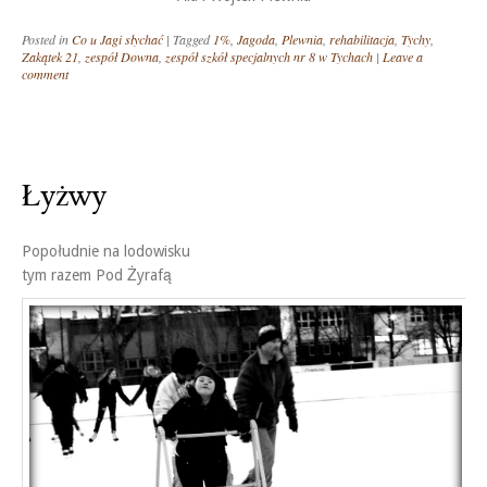
Posted in
Co u Jagi słychać
|
Tagged
1%
,
Jagoda
,
Plewnia
,
rehabilitacja
,
Tychy
,
Zakątek 21
,
zespół Downa
,
zespół szkół specjalnych nr 8 w Tychach
|
Leave a
comment
Łyżwy
Popołudnie na lodowisku
tym razem Pod Żyrafą