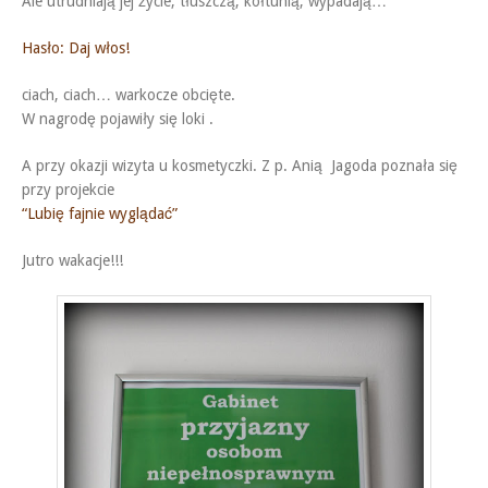
Ale utrudniają jej życie, tłuszczą, kołtunią, wypadają…
Hasło: Daj włos!
ciach, ciach… warkocze obcięte.
W nagrodę pojawiły się loki .
A przy okazji wizyta u kosmetyczki. Z p. Anią Jagoda poznała się
przy projekcie
“Lubię fajnie wyglądać”
Jutro wakacje!!!