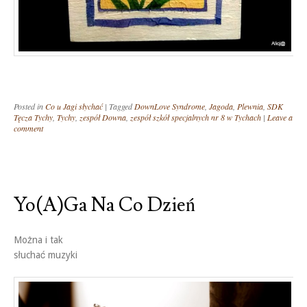
Posted in
Co u Jagi słychać
|
Tagged
DownLove Syndrome
,
Jagoda
,
Plewnia
,
SDK
Tęcza Tychy
,
Tychy
,
zespół Downa
,
zespół szkół specjalnych nr 8 w Tychach
|
Leave a
comment
Yo(a)ga Na Co Dzień
Można i tak
słuchać muzyki