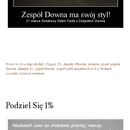
Posted in
Co u Jagi słychać
|
Tagged
1%
,
Jagoda
,
Plewnia
,
światowy dzień zespołu
Downa
,
Zakątek 21
,
zespół Downa
,
zespół szkół specjalnych nr 8 w Tychach
,
życzenia
|
Leave a comment
Podziel Się 1%