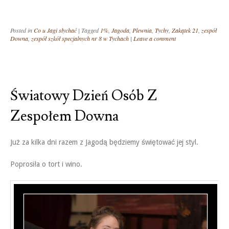
Posted in
Co u Jagi słychać
|
Tagged
1%
,
Jagoda
,
Plewnia
,
Tychy
,
Zakątek 21
,
zespół
Downa
,
zespół szkół specjalnych nr 8 w Tychach
|
Leave a comment
Światowy Dzień Osób Z
Zespołem Downa
Już za kilka dni razem z Jagodą będziemy świętować jej styl.
Poprosiła o tort i wino.