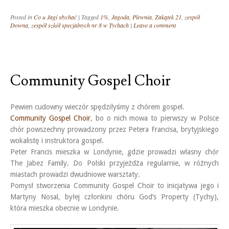
Posted in
Co u Jagi słychać
|
Tagged
1%
,
Jagoda
,
Plewnia
,
Zakątek 21
,
zespół
Downa
,
zespół szkół specjalnych nr 8 w Tychach
|
Leave a comment
Community Gospel Choir
Pewien cudowny wieczór spędziłyśmy z chórem gospel.
Community Gospel Choir
, bo o nich mowa to pierwszy w Polsce
chór powszechny prowadzony przez Petera Francisa, brytyjskiego
wokalistę i instruktora gospel.
Peter Francis mieszka w Londynie, gdzie prowadzi własny chór
The Jabez Family. Do Polski przyjeżdża regularnie, w różnych
miastach prowadzi dwudniowe warsztaty.
Pomysł stworzenia Community Gospel Choir to inicjatywa jego i
Martyny Nosal, byłej członkini chóru God’s Property (Tychy),
która mieszka obecnie w Londynie.