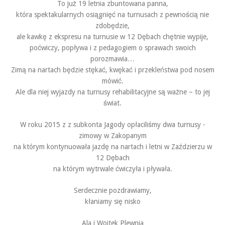
To już 19 letnia zbuntowana panna,
która spektakularnych osiągnięć na turnusach z pewnością nie
zdobędzie,
ale kawkę z ekspresu na turnusie w 12 Dębach chętnie wypije,
poćwiczy, popływa i z pedagogiem o sprawach swoich
porozmawia…
Zimą na nartach będzie stękać, kwękać i przekleństwa pod nosem
mówić.
Ale dla niej wyjazdy na turnusy rehabilitacyjne są ważne – to jej
świat.
W roku 2015 z z subkonta Jagody opłaciliśmy dwa turnusy -
zimowy w Zakopanym
na którym kontynuowała jazdę na nartach i letni w Zaździerzu w
12 Dębach
na którym wytrwale ćwiczyła i pływała.
Serdecznie pozdrawiamy,
kłaniamy się nisko
Ala i Wojtek Plewnia