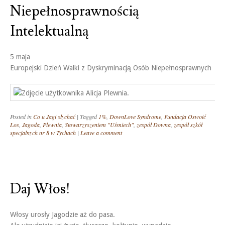
Niepełnosprawnością
Intelektualną
5 maja
Europejski Dzień Walki z Dyskryminacją Osób Niepełnosprawnych
Posted in
Co u Jagi słychać
|
Tagged
1%
,
DownLove Syndrome
,
Fundacja Oswoić
Los
,
Jagoda
,
Plewnia
,
Stowarzyszeniem "Uśmiech"
,
zespół Downa
,
zespół szkół
specjalnych nr 8 w Tychach
|
Leave a comment
Daj Włos!
Włosy urosły Jagodzie aż do pasa.